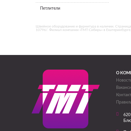
Петлители
Швейное оборудование и фурнитура в наличии. Страница «
10796/. Филиал компании «ТМТ-Сибирь» в Екатеринбурге
О КОМ
Новост
Ваканс
Контак
Правила
620
Блю