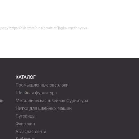
 https://ekb.tmtsib.ru/product/lapka-vneshnyaya-
КАТАЛОГ
Промышленные оверлоки
Швейная фурнитура
ин
Металлическая швейная фурнитура
Нитки для швейных машин
н
Пуговицы
Флизелин
Атласная лента