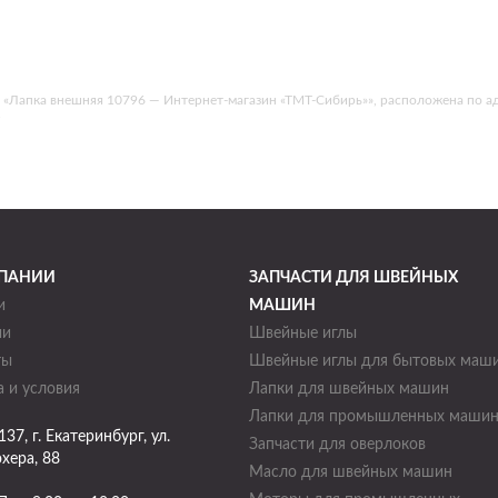
Лапка внешняя 10796 — Интернет-магазин «ТМТ-Сибирь»», расположена по адресу
.
ПАНИИ
ЗАПЧАСТИ ДЛЯ ШВЕЙНЫХ
и
МАШИН
ии
Швейные иглы
ты
Швейные иглы для бытовых маш
 и условия
Лапки для швейных машин
Лапки для промышленных маши
137
, г.
Екатеринбург
,
ул.
Запчасти для оверлоков
хера, 88
Масло для швейных машин