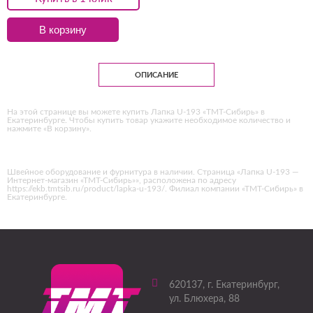
В корзину
ОПИСАНИЕ
На этой странице вы можете купить Лапка U-193 «ТМТ-Сибирь» в
Екатеринбурге. Чтобы купить товар укажите необходимое количество и
нажмите «В корзину».
Швейное оборудование и фурнитура в наличии. Страница «Лапка U-193 —
Интернет-магазин «ТМТ-Сибирь»», расположена по адресу
https://ekb.tmtsib.ru/product/lapka-u-193/. Филиал компании «ТМТ-Сибирь» в
Екатеринбурге.
620137
, г.
Екатеринбург
,
ул. Блюхера, 88