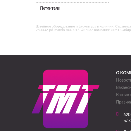
Петлители
Швейное оборудование и фурнитура в наличии. Страница «
250032-pd-maxdo-500-01/. Филиал компании «ТМТ-Сибирь
О КОМ
Новост
Ваканс
Контак
Правила
620
Блю