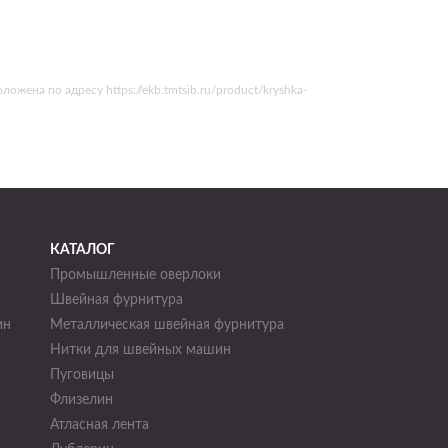
ена по адресу https://ekb.tmtsib.ru/product/kryshka-
КАТАЛОГ
Промышленные оверлоки
Швейная фурнитура
ин
Металлическая швейная фурнитура
Нитки для швейных машин
н
Пуговицы
Флизелин
Атласная лента