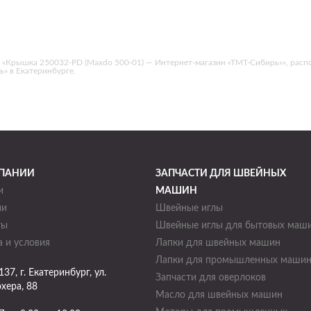
Крышка 250032-PD (Maxdo 500-01) — Интернет-магазин «ТМТ-Сибирь»», располож
» в Екатеринбурге.
ПАНИИ
ЗАПЧАСТИ ДЛЯ ШВЕЙНЫХ
и
МАШИН
ии
Швейные иглы
ты
Швейные иглы для бытовых маш
 и условия
Лапки для швейных машин
Лапки для промышленных маши
137
, г.
Екатеринбург
,
ул.
Запчасти для оверлоков
хера, 88
Масло для швейных машин