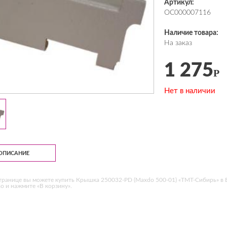
Артикул:
ОС000007116
Наличие товара:
На заказ
1 275
Р
Нет в наличии
ОПИСАНИЕ
транице вы можете купить Крышка 250032-PD (Maxdo 500-01) «ТМТ-Сибирь» в 
о и нажмите «В корзину».