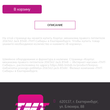
В корзину
ОПИСАНИЕ
На этой странице вы можете купить Корпус механизма правого петлителя
206562 Jack 8568 «ТМТ-Сибирь» в Екатеринбурге. Чтобы купить товар
укажите необходимое количество и нажмите «В корзину».
Швейное оборудование и фурнитура в наличии. Страница «Корпус
механизма правого петлителя 206562 Jack 8568 — Интернет-магазин «ТМТ-
Сибирь»», расположена по адресу https://ekb.tmtsib.ru/product/korpus-
mehanizma-pravogo-petlitelya-206562-jack-8568/. Филиал компании «ТМТ-
Сибирь» в Екатеринбурге.
620137
, г.
Екатеринбург
,
ул. Блюхера, 88