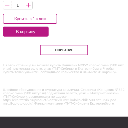
Купить в 1 клик
В корзину
ОПИСАНИЕ
На этой странице вы можете купить Концевик №352 колокольчик (500 шт/
упак) под металл золото, упак «ТМТ-Сибирь» в Екатеринбурге. Чтобы
купить товар укажите необходимое количество и нажмите «В корзину».
Швейное оборудование и фурнитура в наличии. Страница «Концевик №352
колокольчик (500 шт/упак) под металл золото, упак — Интернет-магазин
«ТМТ-Сибирь»», расположена по адресу
https://ekb.tmtsib.ru/product/kontsevik-352-kolokolchik-500-sht-upak-pod-
metall-zoloto-upak/. Филиал компании «ТМТ-Сибирь» в Екатеринбурге.