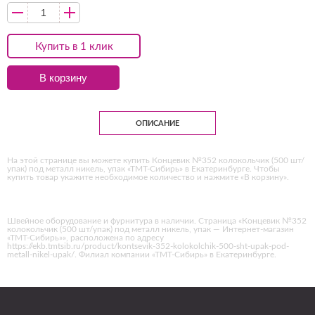
Купить в 1 клик
В корзину
ОПИСАНИЕ
На этой странице вы можете купить Концевик №352 колокольчик (500 шт/
упак) под металл никель, упак «ТМТ-Сибирь» в Екатеринбурге. Чтобы
купить товар укажите необходимое количество и нажмите «В корзину».
Швейное оборудование и фурнитура в наличии. Страница «Концевик №352
колокольчик (500 шт/упак) под металл никель, упак — Интернет-магазин
«ТМТ-Сибирь»», расположена по адресу
https://ekb.tmtsib.ru/product/kontsevik-352-kolokolchik-500-sht-upak-pod-
metall-nikel-upak/. Филиал компании «ТМТ-Сибирь» в Екатеринбурге.