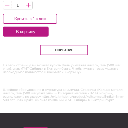
Купить в 1 клик
В корзину
ОПИСАНИЕ
На этой странице вы можете купить Кольцо металл никель, 8мм (500 шт/
упак), упак «ТМТ-Сибирь» в Екатеринбурге. Чтобы купить товар укажите
необходимое количество и нажмите «В корзину».
Швейное оборудование и фурнитура в наличии. Страница «Кольцо металл
никель, 8мм (500 шт/упак), упак — Интернет-магазин «ТМТ-Сибирь»»,
расположена по адресу https://ekb.tmtsib.ru/product/koltso-metall-nikel-8mm-
500-sht-upak-upak/. Филиал компании «ТМТ-Сибирь» в Екатеринбурге.