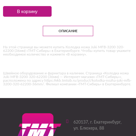
В корзину
ОПИСАНИЕ
На этой странице вы можете купить Колодка ножа Juki MFB-3200 320-
62200 (36мм) «ТМТ-Сибирь» в Екатеринбурге. Чтобы купить товар укажите
необходимое количество и нажмите «В корзину».
Швейное оборудование и фурнитура в наличии. Страница «Колодка ножа
Juki MFB-3200 320-62200 (36мм) — Интернет-магазин «ТМТ-Сибирь»»,
расположена по адресу https://ekb.tmtsib.ru/product/kolodka-nozha-juki-mfb-
3200-320-62200-36mm/. Филиал компании «ТМТ-Сибирь» в Екатеринбурге.
620137
, г.
Екатеринбург
,
ул. Блюхера, 88