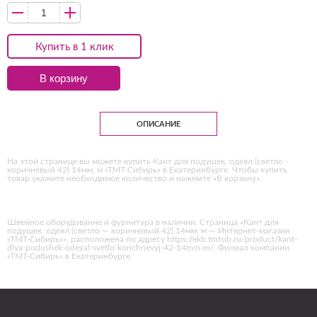
Купить в 1 клик
В корзину
ОПИСАНИЕ
На этой странице вы можете купить Кант для подушек, одеял (светло -
коричневый 42) 14мм, м «ТМТ-Сибирь» в Екатеринбурге. Чтобы купить
товар укажите необходимое количество и нажмите «В корзину».
Швейное оборудование и фурнитура в наличии. Страница «Кант для
подушек, одеял (светло — коричневый 42) 14мм, м — Интернет-магазин
«ТМТ-Сибирь»», расположена по адресу https://ekb.tmtsib.ru/product/kant-
dlya-podushek-odeyal-svetlo-korichnevyj-42-14mm-m/. Филиал компании
«ТМТ-Сибирь» в Екатеринбурге.