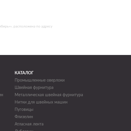
ибирь»», расположена по адресу
КАТАЛОГ
Промышленные оверлоки
Швейная фурнитура
ин
Металлическая швейная фурнитура
Нитки для швейных машин
н
Пуговицы
Флизелин
Атласная лента