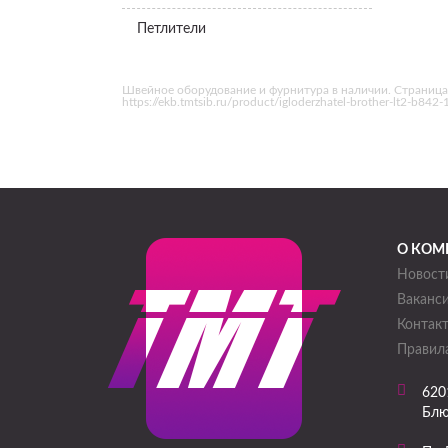
Петлители
Швейное оборудование и фурнитура в наличии. Страница 
https://ekb.tmtsib.ru/product/igloderzhatel-brother-lt2-b
О КОМ
Новост
Ваканс
Контак
Правила
620
Блю