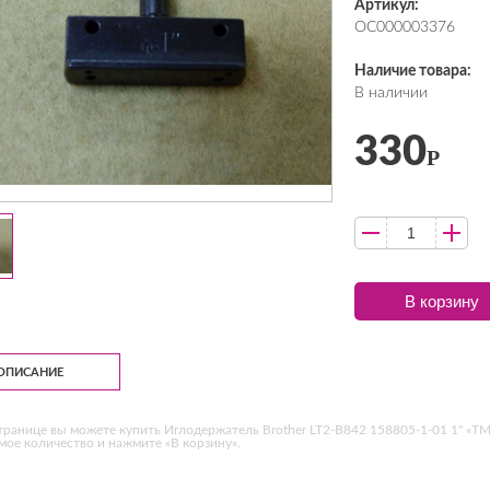
Артикул:
ОС000003376
Наличие товара:
В наличии
330
Р
В корзину
ОПИСАНИЕ
транице вы можете купить Иглодержатель Brother LT2-B842 158805-1-01 1" «ТМ
ое количество и нажмите «В корзину».