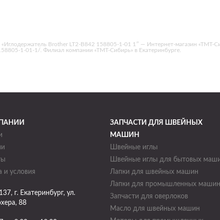
«Иглодержатель Brother LT2-B842 158805-1-01 1″ — Интернет-магазин «ТМТ-С
842-158805-1-01-1/. Филиал компании «ТМТ-Сибирь» в Екатеринбурге.
ПАНИИ
ЗАПЧАСТИ ДЛЯ ШВЕЙНЫХ
и
МАШИН
ии
Швейные иглы
ты
Швейные иглы для бытовых маш
 и условия
Лапки для швейных машин
Лапки для промышленных маши
137
, г.
Екатеринбург
,
ул.
Запчасти для оверлоков
хера, 88
Масло для швейных машин