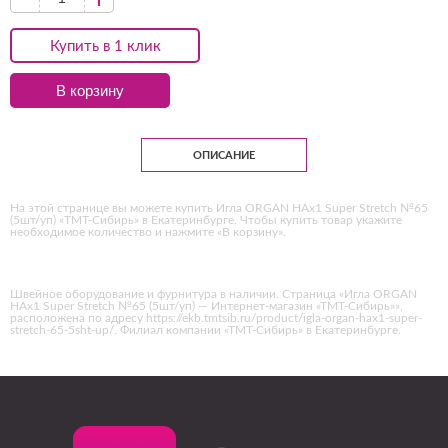
Купить в 1 клик
В корзину
ОПИСАНИЕ
На этой странице вы можете купить Игла ORGAN HAx1 Super Stretch №65
(5шт/уп) «ТМТ-Сибирь» в Екатеринбурге. Чтобы купить товар укажите
необходимое количество и нажмите «В корзину».
Швейное оборудование и фурнитура в наличии. Страница «Игла ORGAN
HAx1 Super Stretch №65 (5шт/уп) — Интернет-магазин «ТМТ-Сибирь»»,
расположена по адресу https://ekb.tmtsib.ru/product/igla-organ-hax1-super-
stretch-65-5sht-up/. Филиал компании «ТМТ-Сибирь» в Екатеринбурге.