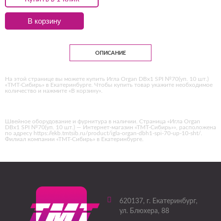
В корзину
ОПИСАНИЕ
На этой странице вы можете купить Игла Organ DBх1 SPI №70(уп. 10 шт.)
«ТМТ-Сибирь» в Екатеринбурге. Чтобы купить товар укажите необходимое
количество и нажмите «В корзину».
Швейное оборудование и фурнитура в наличии. Страница «Игла Organ
DBх1 SPI №70(уп. 10 шт.) — Интернет-магазин «ТМТ-Сибирь»», расположена
по адресу https://ekb.tmtsib.ru/product/igla-organ-dbh1-spi-70-up-10-sht/.
Филиал компании «ТМТ-Сибирь» в Екатеринбурге.
620137
, г.
Екатеринбург
,
ул. Блюхера, 88