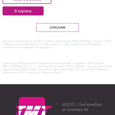
В корзину
ОПИСАНИЕ
На этой странице вы можете купить Игла Organ DBх1 №90(уп. 10 шт.) «ТМТ-
Сибирь» в Екатеринбурге. Чтобы купить товар укажите необходимое
количество и нажмите «В корзину».
Швейное оборудование и фурнитура в наличии. Страница «Игла Organ
DBх1 №90(уп. 10 шт.) — Интернет-магазин «ТМТ-Сибирь»», расположена по
адресу https://ekb.tmtsib.ru/product/igla-organ-dbh1-90-up-10-sht/. Филиал
компании «ТМТ-Сибирь» в Екатеринбурге.
620137
, г.
Екатеринбург
,
ул. Блюхера, 88