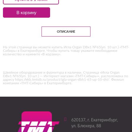
В корзину
ОПИСАНИЕ
На этой странице вы можете купить Игла Organ DBх1 №65(уп. 10 шт.) «ТМТ-
Сибирь» в Екатеринбурге. Чтобы купить товар укажите необходимое
количество и нажмите «В корзину».
Швейное оборудование и фурнитура в наличии. Страница «Игла Organ
DBх1 №65(уп. 10 шт.) — Интернет-магазин «ТМТ-Сибирь»», расположена по
адресу https://ekb.tmtsib.ru/product/igla-organ-dbh1-65-up-10-sht/. Филиал
компании «ТМТ-Сибирь» в Екатеринбурге.
620137
, г.
Екатеринбург
,
ул. Блюхера, 88