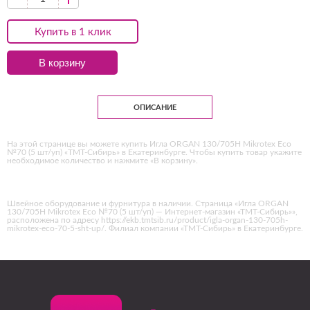
Купить в 1 клик
В корзину
ОПИСАНИЕ
На этой странице вы можете купить Игла ORGAN 130/705H Mikrotex Eco
№70 (5 шт/уп) «ТМТ-Сибирь» в Екатеринбурге. Чтобы купить товар укажите
необходимое количество и нажмите «В корзину».
Швейное оборудование и фурнитура в наличии. Страница «Игла ORGAN
130/705H Mikrotex Eco №70 (5 шт/уп) — Интернет-магазин «ТМТ-Сибирь»»,
расположена по адресу https://ekb.tmtsib.ru/product/igla-organ-130-705h-
mikrotex-eco-70-5-sht-up/. Филиал компании «ТМТ-Сибирь» в Екатеринбурге.