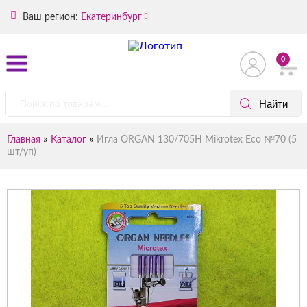
Ваш регион:
Екатеринбург
0
»
»
Главная
Каталог
Игла ORGAN 130/705H Mikrotex Eco №70 (5
шт/уп)