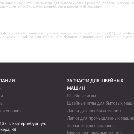
транице вы можете купить Игла для выворачивания руликов, поясов, кулисок, 2
вар укажите необходимое количество и нажмите «В корзину».
«Игла для выворачивания руликов, поясов, кулисок, 26,5см (580011), шт — Инт
ulikov-poyasov-kulisok-26-5sm-580011-sht/. Филиал компании «ТМТ-Сибирь» в Екате
ПАНИИ
ЗАПЧАСТИ ДЛЯ ШВЕЙНЫХ
и
МАШИН
ии
Швейные иглы
ты
Швейные иглы для бытовых маш
 и условия
Лапки для швейных машин
Лапки для промышленных маши
137
, г.
Екатеринбург
,
ул.
Запчасти для оверлоков
хера, 88
Масло для швейных машин