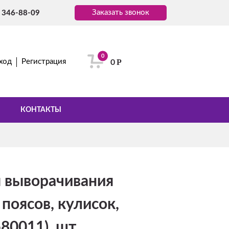
Заказать звонок
) 346-88-09
0
Р
ход
Регистрация
0
КОНТАКТЫ
я выворачивания
 поясов, кулисок,
580011), шт