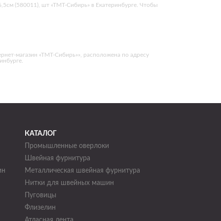
6,5см (580011), шт «ТМТ-Сибирь» в Екатеринбурге. Чтобы
ернет-магазин «ТМТ-Сибирь»», расположена по адресу
ринбурге.
КАТАЛОГ
Промышленные оверлоки
Швейная фурнитура
ин
Металлическая швейная фурнитура
Нитки для швейных машин
н
Пуговицы
Флизелин
Атласная лента