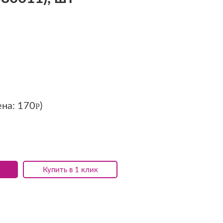
ена:
170
)
Р
Купить в 1 клик