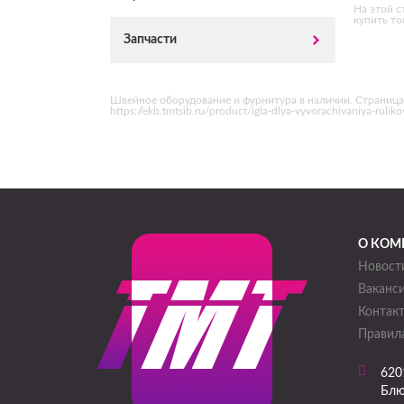
На этой с
купить то
Запчасти
Швейное оборудование и фурнитура в наличии. Страница 
https://ekb.tmtsib.ru/product/igla-dlya-vyvorachivaniya-r
О КОМ
Новост
Ваканс
Контак
Правила
620
Блю