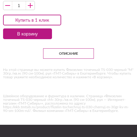
Купить в 1 клик
В корзину
ОПИСАНИЕ
На этой странице вы можете купить Флизелин точечный TS-030 черный "М"
30гр./кв.м. (90 см-100м), рул «ТМТ-Сибирь» в Екатеринбурге. Чтобы купить
товар укажите необходимое количество и нажмите «В корзину».
Швейное оборудование и фурнитура в наличии. Страница «Флизелин
точечный TS-030 черный «М» 30гр./кв.м. (90 см-100м), рул — Интернет-
магазин «ТМТ-Сибирь»», расположена по адресу
https://ekb.tmtsib.ru/product/flizelin-tochechnyj-ts-030-chernyj-m-30gr-kv-m-
90-sm-100m-rul/. Филиал компании «ТМТ-Сибирь» в Екатеринбурге.