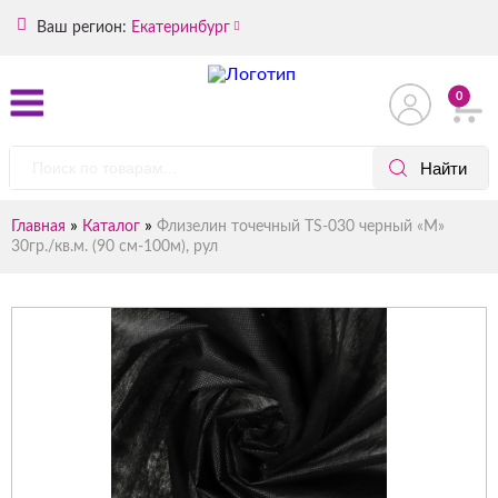
Ваш регион:
Екатеринбург
0
»
»
Главная
Каталог
Флизелин точечный TS-030 черный «М»
30гр./кв.м. (90 см-100м), рул