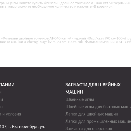
транице вы можете купить Флизелин двойное точечное AT-040 кат "A" черный 40г
ить товар укажите необходимое количество и нажмите «В корзину».
Флизелин двойное точечное AT-040 кат «A» черный 40гр./кв.м. (90 см-100м), 
hechnoe-at-040-kat-a-chernyj-40gr-kv-m-90-sm-100m-rul/. Филиал компании «ТМТ-Си
ПАНИИ
ЗАПЧАСТИ ДЛЯ ШВЕЙНЫХ
и
МАШИН
ии
Швейные иглы
ты
Швейные иглы для бытовых маш
 и условия
Лапки для швейных машин
Лапки для промышленных маши
137
, г.
Екатеринбург
,
ул.
Запчасти для оверлоков