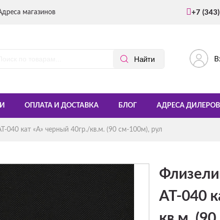
Адреса магазинов
+7 (343
В
И
ОПЛАТА И ДОСТАВКА
БЛОГ
АДРЕСА ДИЛЕРОВ
-040 кат «A» черный 40гр./кв.м. (90 см-100м), рул
Флизели
AT-040 к
кв.м. (90