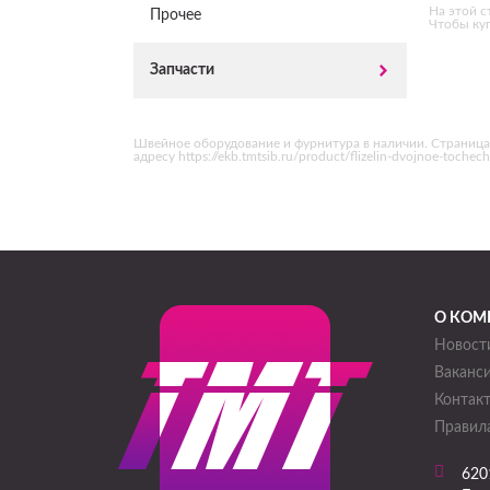
На этой с
Прочее
Чтобы куп
Запчасти
Швейное оборудование и фурнитура в наличии. Страница «
адресу https://ekb.tmtsib.ru/product/flizelin-dvojnoe-toc
О КОМ
Новост
Ваканс
Контак
Правила
620