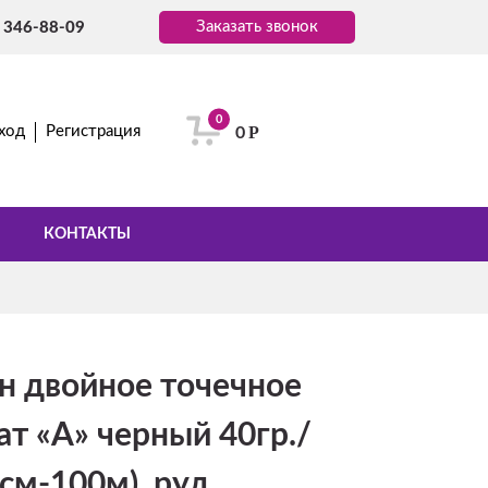
Заказать звонок
) 346-88-09
0
Р
ход
Регистрация
0
КОНТАКТЫ
н двойное точечное
ат «A» черный 40гр./
 см-100м), рул