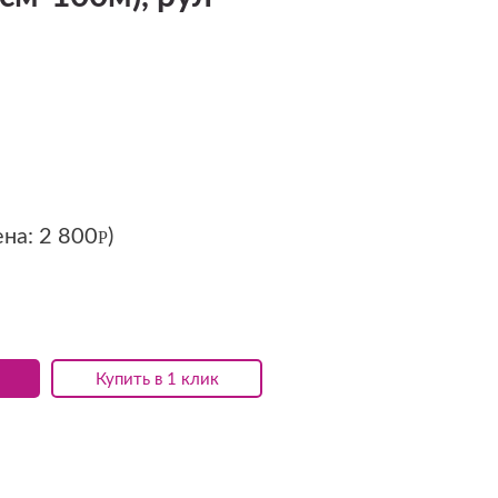
ена:
2 800
)
Р
Купить в 1 клик