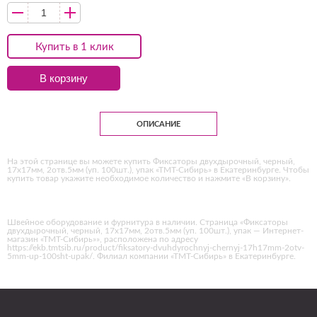
Купить в 1 клик
В корзину
ОПИСАНИЕ
На этой странице вы можете купить Фиксаторы двухдырочный, черный,
17х17мм, 2отв.5мм (уп. 100шт.), упак «ТМТ-Сибирь» в Екатеринбурге. Чтобы
купить товар укажите необходимое количество и нажмите «В корзину».
Швейное оборудование и фурнитура в наличии. Страница «Фиксаторы
двухдырочный, черный, 17х17мм, 2отв.5мм (уп. 100шт.), упак — Интернет-
магазин «ТМТ-Сибирь»», расположена по адресу
https://ekb.tmtsib.ru/product/fiksatory-dvuhdyrochnyj-chernyj-17h17mm-2otv-
5mm-up-100sht-upak/. Филиал компании «ТМТ-Сибирь» в Екатеринбурге.