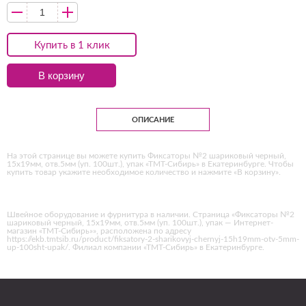
Купить в 1 клик
В корзину
ОПИСАНИЕ
На этой странице вы можете купить Фиксаторы №2 шариковый черный,
15х19мм, отв.5мм (уп. 100шт.), упак «ТМТ-Сибирь» в Екатеринбурге. Чтобы
купить товар укажите необходимое количество и нажмите «В корзину».
Швейное оборудование и фурнитура в наличии. Страница «Фиксаторы №2
шариковый черный, 15х19мм, отв.5мм (уп. 100шт.), упак — Интернет-
магазин «ТМТ-Сибирь»», расположена по адресу
https://ekb.tmtsib.ru/product/fiksatory-2-sharikovyj-chernyj-15h19mm-otv-5mm-
up-100sht-upak/. Филиал компании «ТМТ-Сибирь» в Екатеринбурге.