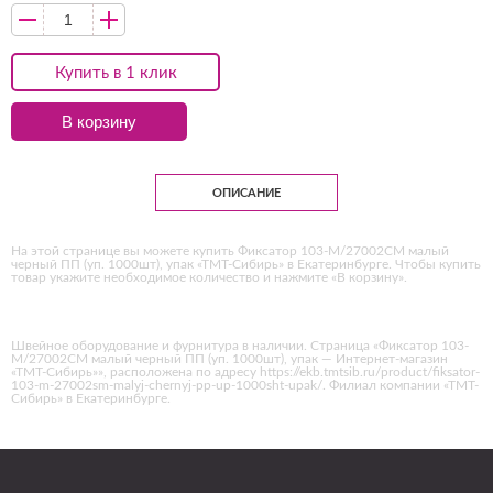
Купить в 1 клик
В корзину
ОПИСАНИЕ
На этой странице вы можете купить Фиксатор 103-М/27002СМ малый
черный ПП (уп. 1000шт), упак «ТМТ-Сибирь» в Екатеринбурге. Чтобы купить
товар укажите необходимое количество и нажмите «В корзину».
Швейное оборудование и фурнитура в наличии. Страница «Фиксатор 103-
М/27002СМ малый черный ПП (уп. 1000шт), упак — Интернет-магазин
«ТМТ-Сибирь»», расположена по адресу https://ekb.tmtsib.ru/product/fiksator-
103-m-27002sm-malyj-chernyj-pp-up-1000sht-upak/. Филиал компании «ТМТ-
Сибирь» в Екатеринбурге.