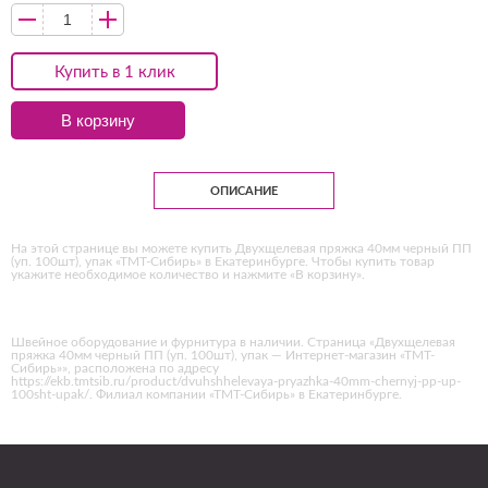
Купить в 1 клик
В корзину
ОПИСАНИЕ
На этой странице вы можете купить Двухщелевая пряжка 40мм черный ПП
(уп. 100шт), упак «ТМТ-Сибирь» в Екатеринбурге. Чтобы купить товар
укажите необходимое количество и нажмите «В корзину».
Швейное оборудование и фурнитура в наличии. Страница «Двухщелевая
пряжка 40мм черный ПП (уп. 100шт), упак — Интернет-магазин «ТМТ-
Сибирь»», расположена по адресу
https://ekb.tmtsib.ru/product/dvuhshhelevaya-pryazhka-40mm-chernyj-pp-up-
100sht-upak/. Филиал компании «ТМТ-Сибирь» в Екатеринбурге.