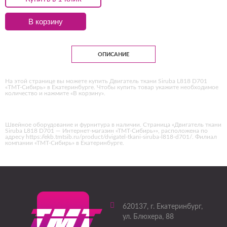
В корзину
ОПИСАНИЕ
На этой странице вы можете купить Двигатель ткани Siruba L818 D701
«ТМТ-Сибирь» в Екатеринбурге. Чтобы купить товар укажите необходимое
количество и нажмите «В корзину».
Швейное оборудование и фурнитура в наличии. Страница «Двигатель ткани
Siruba L818 D701 — Интернет-магазин «ТМТ-Сибирь»», расположена по
адресу https://ekb.tmtsib.ru/product/dvigatel-tkani-siruba-l818-d701/. Филиал
компании «ТМТ-Сибирь» в Екатеринбурге.
620137
, г.
Екатеринбург
,
ул. Блюхера, 88