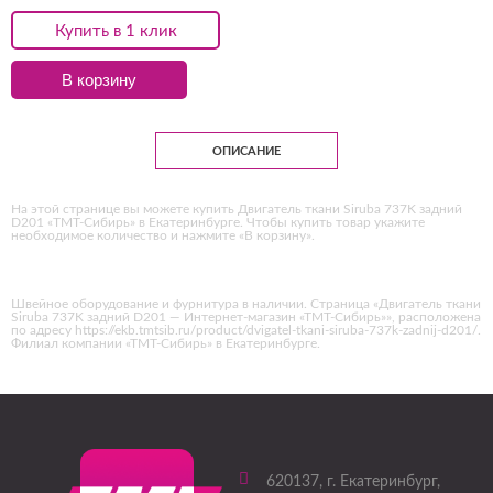
Купить в 1 клик
В корзину
ОПИСАНИЕ
На этой странице вы можете купить Двигатель ткани Siruba 737K задний
D201 «ТМТ-Сибирь» в Екатеринбурге. Чтобы купить товар укажите
необходимое количество и нажмите «В корзину».
Швейное оборудование и фурнитура в наличии. Страница «Двигатель ткани
Siruba 737K задний D201 — Интернет-магазин «ТМТ-Сибирь»», расположена
по адресу https://ekb.tmtsib.ru/product/dvigatel-tkani-siruba-737k-zadnij-d201/.
Филиал компании «ТМТ-Сибирь» в Екатеринбурге.
620137
, г.
Екатеринбург
,