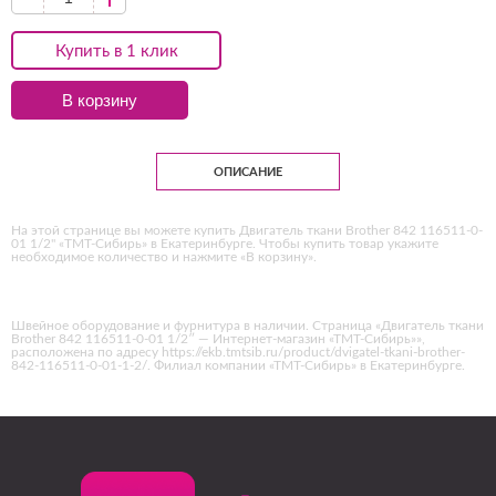
Купить в 1 клик
В корзину
ОПИСАНИЕ
На этой странице вы можете купить Двигатель ткани Brother 842 116511-0-
01 1/2" «ТМТ-Сибирь» в Екатеринбурге. Чтобы купить товар укажите
необходимое количество и нажмите «В корзину».
Швейное оборудование и фурнитура в наличии. Страница «Двигатель ткани
Brother 842 116511-0-01 1/2″ — Интернет-магазин «ТМТ-Сибирь»»,
расположена по адресу https://ekb.tmtsib.ru/product/dvigatel-tkani-brother-
842-116511-0-01-1-2/. Филиал компании «ТМТ-Сибирь» в Екатеринбурге.