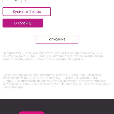
Купить в 1 клик
В корзину
ОПИСАНИЕ
На этой странице вы можете купить Державка верхнего ножа 06-77 A
(KR19) Maxdo757 «ТМТ-Сибирь» в Екатеринбурге. Чтобы купить товар
укажите необходимое количество и нажмите «В корзину».
Швейное оборудование и фурнитура в наличии. Страница «Державка
верхнего ножа 06-77 A (KR19) Maxdo757 — Интернет-магазин «ТМТ-
Сибирь»», расположена по адресу https://ekb.tmtsib.ru/product/derzhavka-
verhnego-nozha-06-77-a-kr19-maxdo757/. Филиал компании «ТМТ-Сибирь» в
Екатеринбурге.