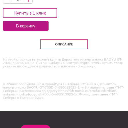
Купить в 1 клик
В корзину
ОПИСАНИЕ
На этой странице вы можете купить Держатель нижнего ножа BAOYU GT-
700D-5 (680013023-1) «ТМТ-Сибирь» в Екатеринбурге. Чтобы купить товар
укажите необходимое количество и нажмите «В корзину».
Швейное оборудование и фурнитура в наличии. Страница «Держатель
нижнего ножа BAOYU GT-700D-5 (680013023-1) — Интернет-магазин «ТМТ-
Сибирь»», расположена по адресу https://ekb.tmtsib.ru/product/derzhatel-
nizhnego-nozha-baoyu-gt-700d-5-680013023-1/. Филиал компании «ТМТ-
Сибирь» в Екатеринбурге.