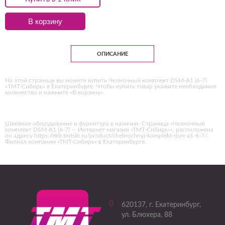
В корзину
ОПИСАНИЕ
На этой странице вы можете купить Челночный комплект DSM-A1 (6-7)
«ТМТ-Сибирь» в Екатеринбурге. Чтобы купить товар укажите необходимое
количество и нажмите «В корзину».
Швейное оборудование и фурнитура в наличии. Страница «Челночный
комплект DSM-A1 (6-7) — Интернет-магазин «ТМТ-Сибирь»», расположена
по адресу https://ekb.tmtsib.ru/product/chelnochnyj-komplekt-dsm-a1-6-7/.
Филиал компании «ТМТ-Сибирь» в Екатеринбурге.
620137
, г.
Екатеринбург
,
ул. Блюхера, 88