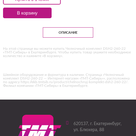
В корзину
ОПИСАНИЕ
На этой странице вы можете купить Челночный комплект DSH2-260-22
«ТМТ-Сибирь» в Екатеринбурге. Чтобы купить товар укажите необходимое
количество и нажмите «В корзину».
Швейное оборудование и фурнитура в наличии. Страница «Челночный
комплект DSH2-260-22 — Интернет-магазин «ТМТ-Сибирь»», расположена
по адресу https://ekb.tmtsib.ru/product/chelnochnyj-komplekt-dsh2-260-22/.
Филиал компании «ТМТ-Сибирь» в Екатеринбурге.
620137
, г.
Екатеринбург
,
ул. Блюхера, 88