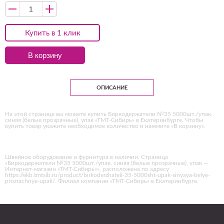
Купить в 1 клик
В корзину
ОПИСАНИЕ
На этой странице вы можете купить Биркодержатели №35 5000шт./упак.
синяя (белые прозрачные), упак «ТМТ-Сибирь» в Екатеринбурге. Чтобы
купить товар укажите необходимое количество и нажмите «В корзину».
Швейное оборудование и фурнитура в наличии. Страница
«Биркодержатели №35 5000шт./упак. синяя (белые прозрачные), упак —
Интернет-магазин «ТМТ-Сибирь»», расположена по адресу
https://ekb.tmtsib.ru/product/birkoderzhateli-35-5000sht-upak-sinyaya-belye-
prozrachnye-upak/. Филиал компании «ТМТ-Сибирь» в Екатеринбурге.