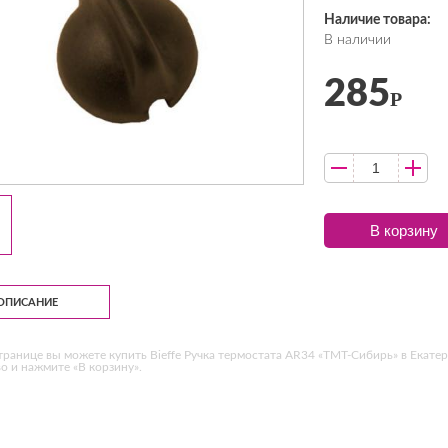
Наличие товара:
В наличии
285
Р
В корзину
ОПИСАНИЕ
транице вы можете купить Bieffe Ручка термостата AR34 «ТМТ-Сибирь» в Екате
о и нажмите «В корзину».