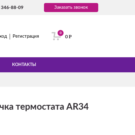
Заказать звонок
) 346-88-09
0
Р
ход
Регистрация
0
КОНТАКТЫ
учка термостата AR34