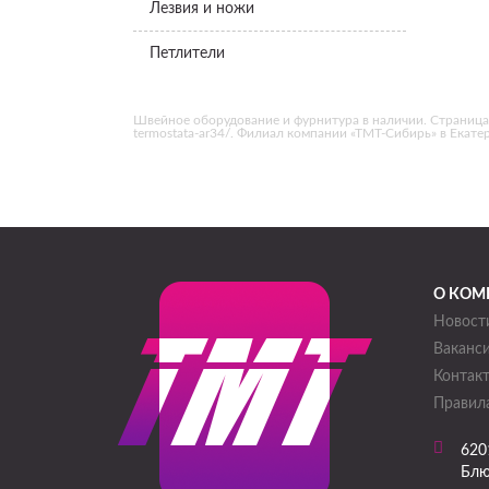
Лезвия и ножи
Петлители
Швейное оборудование и фурнитура в наличии. Страница «B
termostata-ar34/. Филиал компании «ТМТ-Сибирь» в Екате
О КОМ
Новост
Ваканс
Контак
Правила
620
Блю