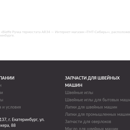
ieffe Ручка термостата AR34 — Интернет-магазин «ТМТ-Сибирь»», расположена по
ринбурге.
ПАНИИ
ЗАПЧАСТИ ДЛЯ ШВЕЙНЫХ
и
МАШИН
ии
Швейные иглы
ты
Швейные иглы для бытовых маш
 и условия
Лапки для швейных машин
Лапки для промышленных маши
137
, г.
Екатеринбург
,
ул.
Запчасти для оверлоков
хера, 88
Масло для швейных машин