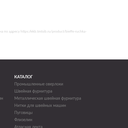
 адресу https://ekb.tmtsib.ru/product/bieffe-ruchka-
КАТАЛОГ
Промышленные оверлоки
Швейная фурнитура
ин
Металлическая швейная фурнитура
Нитки для швейных машин
н
Пуговицы
Флизелин
Атласная лента