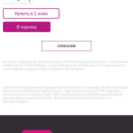
Купить в 1 клик
В корзину
ОПИСАНИЕ
На этой странице вы можете купить Bieffe Накладка для утюга тефлоновая
AR8S (21см) «ТМТ-Сибирь» в Екатеринбурге. Чтобы купить товар укажите
необходимое количество и нажмите «В корзину».
Швейное оборудование и фурнитура в наличии. Страница «Bieffe Накладка
для утюга тефлоновая AR8S (21см) — Интернет-магазин «ТМТ-Сибирь»»,
расположена по адресу https://ekb.tmtsib.ru/product/bieffe-nakladka-dlya-
utyuga-teflonovaya-ar8s-21sm/. Филиал компании «ТМТ-Сибирь» в
Екатеринбурге.