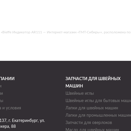
ieffe Индикатор AR111 — Интернет-магазин «ТМТ-Сибирь»», расположена по адрес
ПАНИИ
ЗАПЧАСТИ ДЛЯ ШВЕЙНЫХ
и
МАШИН
ии
Швейные иглы
ты
Швейные иглы для бытовых маш
 и условия
Лапки для швейных машин
Лапки для промышленных маши
137
, г.
Екатеринбург
,
ул.
Запчасти для оверлоков
хера, 88
Масло для швейных машин