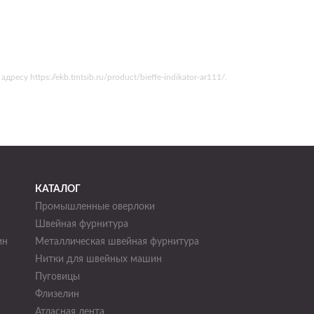
у https://ekb.tmtsib.ru/product/bieffe-indikator-ar111/.
КАТАЛОГ
Промышленные оверлоки
Швейная фурнитура
ин
Металлическая швейная фурнитура
Нитки для швейных машин
н
Пуговицы
Флизелин
Атласная лента