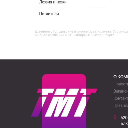
Лезвия и ножи
Петлители
Швейное оборудование и фурнитура в наличии. Страница «B
Филиал компании «ТМТ-Сибирь» в Екатеринбурге.
О КОМ
Новост
Ваканс
Контак
Правила
620
Блю