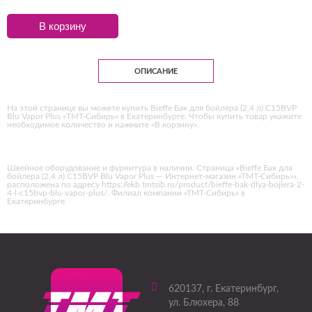
В корзину
ОПИСАНИЕ
На этой странице вы можете купить Bieffe Бак для бойлера (2,4 л) C15BVP
Blu Vapor Plus «ТМТ-Сибирь» в Екатеринбурге. Чтобы купить товар укажите
необходимое количество и нажмите «В корзину».
Швейное оборудование и фурнитура в наличии. Страница «Bieffe Бак для
бойлера (2,4 л) C15BVP Blu Vapor Plus — Интернет-магазин «ТМТ-Сибирь»»,
расположена по адресу https://ekb.tmtsib.ru/product/bieffe-bak-dlya-bojlera-2-
4-l-c15bvp-blu-vapor-plus/. Филиал компании «ТМТ-Сибирь» в
Екатеринбурге.
620137
, г.
Екатеринбург
,
ул. Блюхера, 88