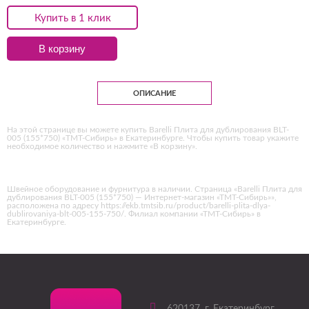
Купить в 1 клик
В корзину
ОПИСАНИЕ
На этой странице вы можете купить Barelli Плита для дублирования BLT-
005 (155*750) «ТМТ-Сибирь» в Екатеринбурге. Чтобы купить товар укажите
необходимое количество и нажмите «В корзину».
Швейное оборудование и фурнитура в наличии. Страница «Barelli Плита для
дублирования BLT-005 (155*750) — Интернет-магазин «ТМТ-Сибирь»»,
расположена по адресу https://ekb.tmtsib.ru/product/barelli-plita-dlya-
dublirovaniya-blt-005-155-750/. Филиал компании «ТМТ-Сибирь» в
Екатеринбурге.