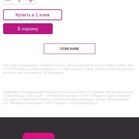
Купить в 1 клик
В корзину
ОПИСАНИЕ
На этой странице вы можете купить Атласная лента 12мм 30ярд. 6066, рул
«ТМТ-Сибирь» в Екатеринбурге. Чтобы купить товар укажите необходимое
количество и нажмите «В корзину».
Швейное оборудование и фурнитура в наличии. Страница «Атласная лента
12мм 30ярд. 6066, рул — Интернет-магазин «ТМТ-Сибирь»», расположена
по адресу https://ekb.tmtsib.ru/product/atlasnaya-lenta-12mm-30yard-6066-
rul/. Филиал компании «ТМТ-Сибирь» в Екатеринбурге.