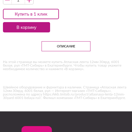
Купить в 1 клик
В корзину
ОПИСАНИЕ
На этой странице вы можете купить Атласная лента 12мм 30ярд. 6001
белая, рул «ТМТ-Сибирь» в Екатеринбурге. Чтобы купить товар укажите
необходимое количество и нажмите «В корзину».
Швейное оборудование и фурнитура в наличии. Страница «Атласная лента
12мм 30ярд. 6001 белая, рул — Интернет-магазин «ТМТ-Сибирь»»,
расположена по адресу https://ekb.tmtsib.ru/product/atlasnaya-lenta-12mm-
30yard-6001-belaya-rul/. Филиал компании «ТМТ-Сибирь» в Екатеринбурге.