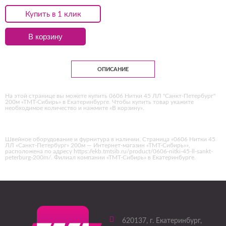
Купить в 1 клик
В корзину
ОПИСАНИЕ
На этой странице вы можете купить 0606 Нитки 45 ЛЛ "Санкт-Петербург"
200м «ТМТ-Сибирь» в Екатеринбурге. Чтобы купить товар укажите
необходимое количество и нажмите «В корзину».
Швейное оборудование и фурнитура в наличии. Страница «0606 Нитки 45
ЛЛ «Санкт-Петербург» 200м — Интернет-магазин «ТМТ-Сибирь»»,
расположена по адресу https://ekb.tmtsib.ru/product/0606-nitki-45-ll-sankt-
peterburg-200m/. Филиал компании «ТМТ-Сибирь» в Екатеринбурге.
620137
, г.
Екатеринбург
,