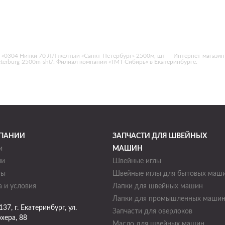
 «0304 Нитки 70 ЛЛ желтый «Санкт-Петербург» 2500м, шт — Интернет-магазин
kt-peterburg-2500m-sht/. Филиал компании «ТМТ-Сибирь» в Екатеринбурге.
ПАНИИ
ЗАПЧАСТИ ДЛЯ ШВЕЙНЫХ
и
МАШИН
ии
Швейные иглы
ты
Швейные иглы для бытовых маш
 и условия
Лапки для швейных машин
Лапки для промышленных маши
137
, г.
Екатеринбург
,
ул.
Запчасти для оверлоков
хера, 88
Масло для швейных машин