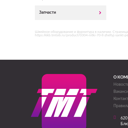
Запчасти
Швейное оборудование и фурнитура в наличии. Страница
https://ekb.tmtsib.ru/product/0304-nitki-70-ll-zheltyj-san
О КОМ
Новост
Ваканс
Контак
Правила
620
Блю