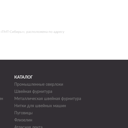
 «ТМТ-Сибирь»», расположена по адресу
КАТАЛОГ
Промышленные оверлоки
Швейная фурнитура
ин
Металлическая швейная фурнитура
Нитки для швейных машин
н
Пуговицы
Флизелин
Атласная лента