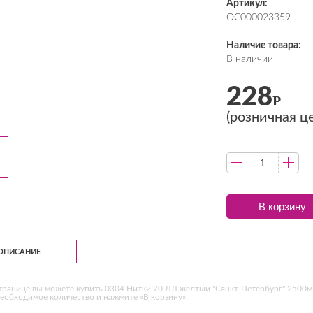
Артикул:
ОС000023359
Наличие товара:
В наличии
228
Р
(розничная ц
В корзину
ОПИСАНИЕ
транице вы можете купить 0304 Нитки 70 ЛЛ желтый "Санкт-Петербург" 2500м,
еобходимое количество и нажмите «В корзину».