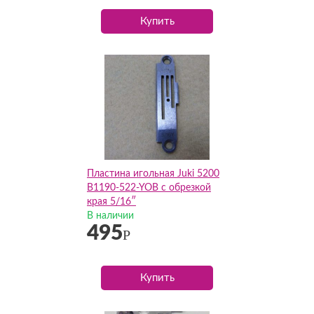
Купить
Пластина игольная Juki 5200
B1190-522-YOB с обрезкой
края 5/16″
В наличии
495
Р
Купить