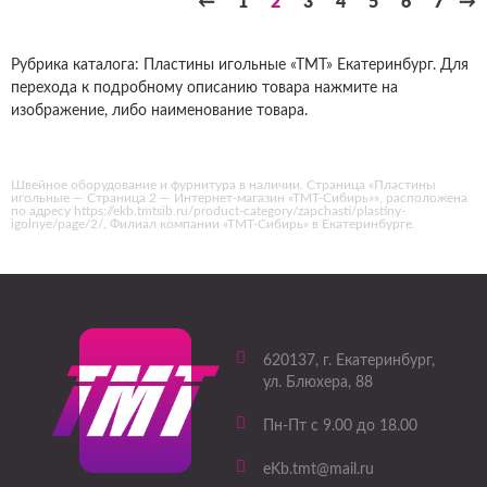
←
1
2
3
4
5
6
7
→
Рубрика каталога: Пластины игольные «ТМТ» Екатеринбург. Для
перехода к подробному описанию товара нажмите на
изображение, либо наименование товара.
Швейное оборудование и фурнитура в наличии. Страница «Пластины
игольные — Страница 2 — Интернет-магазин «ТМТ-Сибирь»», расположена
по адресу https://ekb.tmtsib.ru/product-category/zapchasti/plastiny-
igolnye/page/2/. Филиал компании «ТМТ-Сибирь» в Екатеринбурге.
620137
, г.
Екатеринбург
,
ул. Блюхера, 88
Пн-Пт с 9.00 до 18.00
eKb.tmt@mail.ru