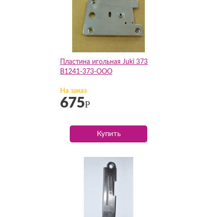
Пластина игольная Juki 373
B1241-373-OOO
На заказ
675
Р
Купить