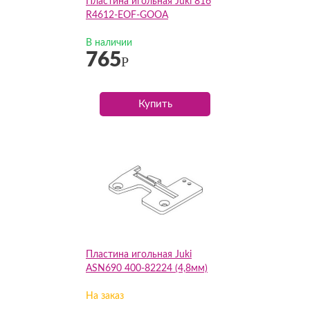
Пластина игольная Juki 816
R4612-EOF-GOOA
В наличии
765
Р
Купить
Пластина игольная Juki
ASN690 400-82224 (4,8мм)
На заказ